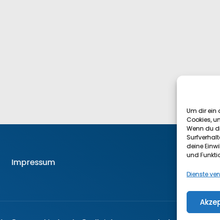
Um dir ein 
Cookies, u
Wenn du di
Surfverhalt
deine Einwi
und Funkti
F
Impressum
Dienste ve
Akzep