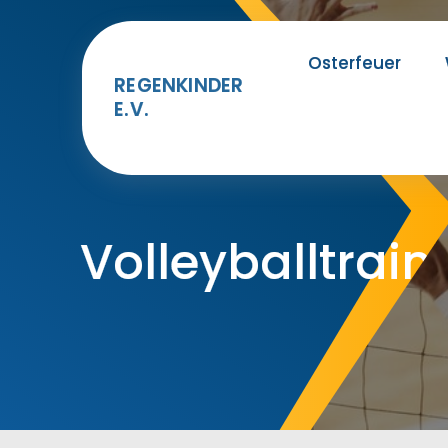
Skip
to
Osterfeuer
content
REGENKINDER
E.V.
Volleyballtrain