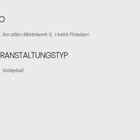
O
Am alten Mörtelwerk 5, 14469 Potsdam
ERANSTALTUNGSTYP
Volleyball
iCalendar
Office 