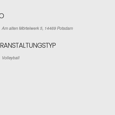
O
Am alten Mörtelwerk 5, 14469 Potsdam
ERANSTALTUNGSTYP
Volleyball
iCalendar
Office 