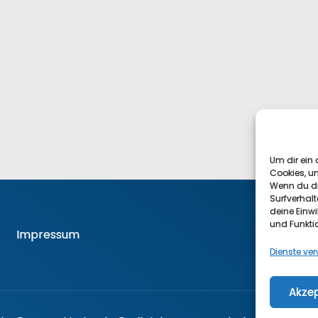
Um dir ein 
Cookies, u
Wenn du di
Surfverhalt
deine Einwi
und Funkti
F
Impressum
Dienste ve
Akzep