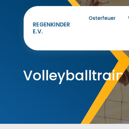
Skip
to
Osterfeuer
content
REGENKINDER
E.V.
Volleyballtrain